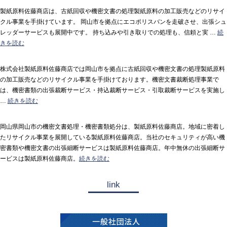
製紙原料佐藤商店は、古紙回収や機密文書の処理製紙原料の加工販売などのリサイ
クル事業を手掛けています。 岡山市を拠点にエコポリスバンを走破させ、出張シュ
レッダーサービスも展開中です。 持ち込みや引き取りでの処理も、信頼と実 …
続
きを読む
株式会社製紙原料佐藤商店では岡山市を拠点に古紙回収や機密文書の処理製紙原料
の加工販売などのリサイクル事業を手掛けております。機密文書裁断処理事業で
は、機密書類の出張裁断サービス・持込裁断サービス・引取裁断サービスを実施し
…
続きを読む
岡山県岡山市の機密文書処理・機密書類処分は、製紙原料佐藤商店。地域に密着し
たリサイクル事業を展開している製紙原料佐藤商店。当社のセキュリティが高い機
密書類や機密文書の出張細断サービスは製紙原料佐藤商店。年中無休の出張細断サ
ービスは製紙原料佐藤商店。
続きを読む
link