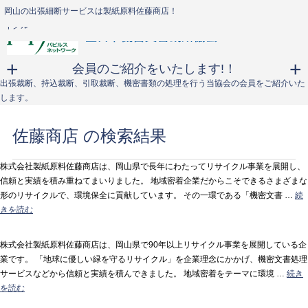
【岡山】地域のプライバシーを守る製紙原料佐藤商店の機密文書処理サービス
【岡山】製紙原料佐藤商店｜機密文書処理サービスをはじめとする環境保護への
【岡山】製紙原料佐藤商店の機密文書処理｜地域密着企業だからこそできるリサ
古紙回収や機密文書処理・製紙原料の加工販売は岡山の製紙原料佐藤商店！
岡山の出張細断サービスは製紙原料佐藤商店！
取り組み
イクル
会員のご紹介をいたします!！
出張裁断、持込裁断、引取裁断、機密書類の処理を行う当協会の会員をご紹介いた
します。
佐藤商店 の検索結果
株式会社製紙原料佐藤商店は、岡山県で長年にわたってリサイクル事業を展開し、
信頼と実績を積み重ねてまいりました。 地域密着企業だからこそできるさまざまな
形のリサイクルで、環境保全に貢献しています。 その一環である「機密文書 …
続
きを読む
株式会社製紙原料佐藤商店は、岡山県で90年以上リサイクル事業を展開している企
業です。 「地球に優しい緑を守るリサイクル」を企業理念にかかげ、機密文書処理
サービスなどから信頼と実績を積んできました。 地域密着をテーマに環境 …
続き
を読む