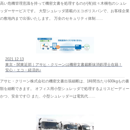
高い危機管理意識を持って機密文書を処理するのが(有)佐々木梱包のシュレ
ッダーサービスです。 大型シュレッダ搭載のエコポリスバンで、お客様企業
の敷地内まで出張いたします。 万全のセキュリティ体制……
2021.12.13
東京・関東近郊｜アサヒ・クリーンは機密文書裁断抹消処理士在籍！
安心・エコ・経済的♪
アサヒ・クリーン株式会社の機密文書出張細断は、1時間当たり600kgもの書
類を細断できます。 オフィス用小型シュレッダで処理するよりスピーディー
かつ、安全です◎ また、小型シュレッダーは電気代……