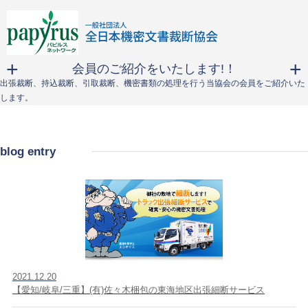
会員のご紹介をいたします!！
出張裁断、持込裁断、引取裁断、機密書類の処理を行う当協会の会員をご紹介いた
します。
blog entry
2021.12.20
【愛知/岐阜/三重】(有)佐々木梱包の東海地区出張細断サービス