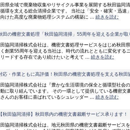
秋田県全域で廃棄物収集やリサイクル事業を展開する秋田協同
源循環を支える総合清掃企業です。 当社は「安全・確実・迅速
に向けた高度な廃棄物処理システムの構築に …
続きを読む
秋田の機密文書処理「秋田協同清掃」55周年を迎える企業が取り
秋田協同清掃株式会社は、機密文書処理サービスをはじめ秋田県
なく創業55周年を迎える当社は、時代の流れとともに変化する
をリードする存在であり続けたいと考えて …
続きを読む
対応・作業ともに高評価！秋田県の機密文書処理を支える秋田
秋田協同清掃株式会社は『豊かな生活環境の保全と循環型社会
活動に取り組んでいます。 その一環として提供している機密文
くさんのお客様に喜ばれているシュレッダー …
続きを読む
【秋田協同清掃】秋田県内の機密文書裁断サービス承ります！
秋田協同清掃株式会社は、地元秋田県の機密文書裁断サービスを