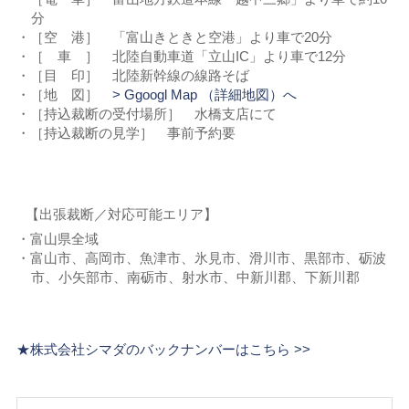
分
［空 港］ 「富山きときと空港」より車で20分
［ 車 ］ 北陸自動車道「立山IC」より車で12分
［目 印］ 北陸新幹線の線路そば
［地 図］
> Ggoogl Map （詳細地図）へ
［持込裁断の受付場所］ 水橋支店にて
［持込裁断の見学］ 事前予約要
【出張裁断／対応可能エリア】
富山県全域
富山市、高岡市、魚津市、氷見市、滑川市、黒部市、砺波
市、小矢部市、南砺市、射水市、中新川郡、下新川郡
★株式会社シマダのバックナンバーはこちら >>