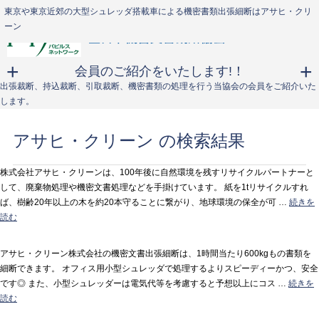
【東京】100年後の豊かな自然環境残存を目指す！アサヒ・クリーンの機密文書
東京・関東近郊｜アサヒ・クリーンは機密文書裁断抹消処理士在籍！安心・エ
東京や東京近郊の大型シュレッダ搭載車による機密書類出張細断はアサヒ・クリ
処理
コ・経済的♪
ーン
会員のご紹介をいたします!！
出張裁断、持込裁断、引取裁断、機密書類の処理を行う当協会の会員をご紹介いた
します。
アサヒ・クリーン の検索結果
株式会社アサヒ・クリーンは、100年後に自然環境を残すリサイクルパートナーと
して、廃棄物処理や機密文書処理などを手掛けています。 紙を1tリサイクルすれ
ば、樹齢20年以上の木を約20本守ることに繋がり、地球環境の保全が可 …
続きを
読む
アサヒ・クリーン株式会社の機密文書出張細断は、1時間当たり600kgもの書類を
細断できます。 オフィス用小型シュレッダで処理するよりスピーディーかつ、安全
です◎ また、小型シュレッダーは電気代等を考慮すると予想以上にコス …
続きを
読む